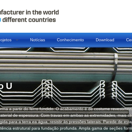
rojetos
Notícias
Conhecimento
Download
Cer
o U
orma a partir do ferro fundido. O acabamento é de costume revestimen
material de espessura. Com travas em ambas as extremidades, mais s
ida para a terra ea água, resistir às pressões laterais. Parede de es
sistência estrutural para fundação profunda. Ampla gama de seções for