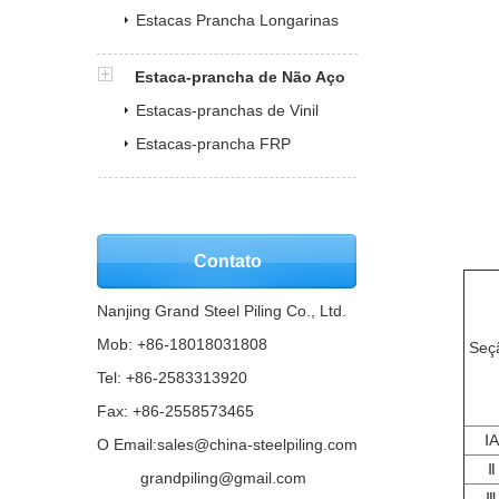
Estacas Prancha Longarinas
Estaca-prancha de Não Aço
Estacas-pranchas de Vinil
Estacas-prancha FRP
Contato
Nanjing Grand Steel Piling Co., Ltd.
Mob: +86-18018031808
Seç
Tel: +86-2583313920
Fax: +86-2558573465
ⅠA
O Email:
sales@china-steelpiling.com
Ⅱ
Email:
grandpiling@gmail.com
Ⅲ