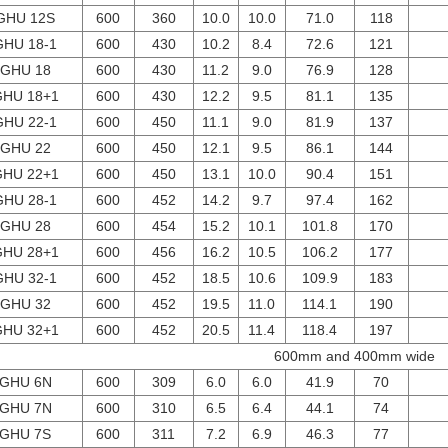
GHU 12S
600
360
10.0
10.0
71.0
118
GHU 18-1
600
430
10.2
8.4
72.6
121
GHU 18
600
430
11.2
9.0
76.9
128
HU 18+1
600
430
12.2
9.5
81.1
135
GHU 22-1
600
450
11.1
9.0
81.9
137
GHU 22
600
450
12.1
9.5
86.1
144
HU 22+1
600
450
13.1
10.0
90.4
151
GHU 28-1
600
452
14.2
9.7
97.4
162
GHU 28
600
454
15.2
10.1
101.8
170
HU 28+1
600
456
16.2
10.5
106.2
177
GHU 32-1
600
452
18.5
10.6
109.9
183
GHU 32
600
452
19.5
11.0
114.1
190
HU 32+1
600
452
20.5
11.4
118.4
197
600mm and 400mm wide
GHU 6N
600
309
6.0
6.0
41.9
70
GHU 7N
600
310
6.5
6.4
44.1
74
GHU 7S
600
311
7.2
6.9
46.3
77