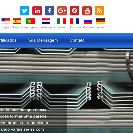
English
Español
Português
Nederlands
Italiano
Français
Русский
Deutsch
tificados
Sua Mensagem
Contato
to do moinho, que é escala
eções formar uma parede
tacas-prancha proporcionar
mando várias séries com