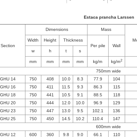
Estaca prancha Larssen
Dimensions
Mass
Width
Height
Thickness
Mo
Section
Per pile
Wall
w
h
t
s
2
mm
mm
mm
mm
kg/m
kg/m
750mm wide
GHU 14
750
408
10.0
8.3
77.9
104
GHU 16
750
411
11.5
9.3
86.3
115
GHU 18
750
441
10.5
9.1
88.5
118
GHU 20
750
444
12.0
10.0
96.9
129
GHU 23
750
447
13.0
9.5
102.1
136
GHU 25
750
450
14.5
10.2
110.4
147
600mm wide
GHU 12
600
360
9.8
9.0
66.1
110