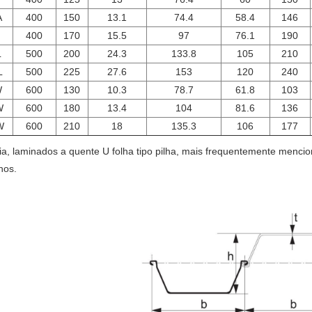
A
400
150
13.1
74.4
58.4
146
400
170
15.5
97
76.1
190
L
500
200
24.3
133.8
105
210
L
500
225
27.6
153
120
240
W
600
130
10.3
78.7
61.8
103
W
600
180
13.4
104
81.6
136
W
600
210
18
135.3
106
177
ia, laminados a quente U folha tipo pilha, mais frequentemente menci
hos.