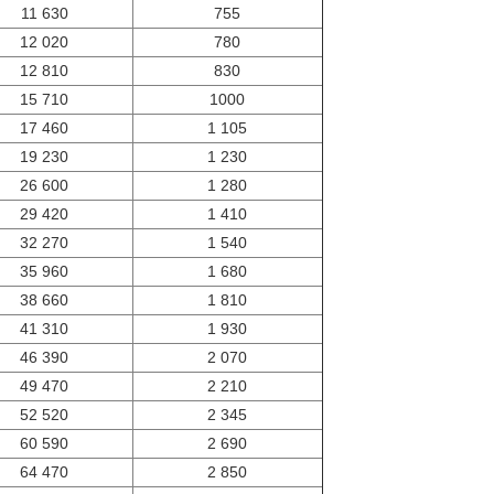
11 630
755
12 020
780
12 810
830
15 710
1000
17 460
1 105
19 230
1 230
26 600
1 280
29 420
1 410
32 270
1 540
35 960
1 680
38 660
1 810
41 310
1 930
46 390
2 070
49 470
2 210
52 520
2 345
60 590
2 690
64 470
2 850