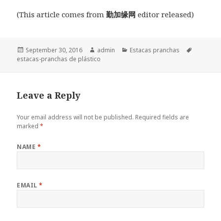
(This article comes from
勤加缘网
editor released)
Posted
September 30, 2016
Author
admin
Categories
Estacas pranchas
Tags
estacas-pranchas de plástico
on
Leave a Reply
Your email address will not be published.
Required fields are
marked
*
NAME
*
EMAIL
*