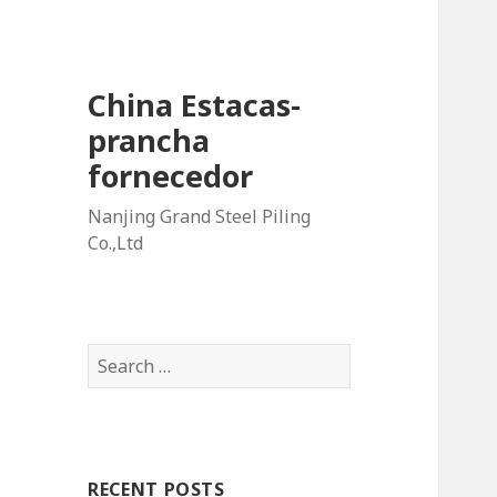
China Estacas-
prancha
fornecedor
Nanjing Grand Steel Piling
Co.,Ltd
S
e
a
r
c
RECENT POSTS
h