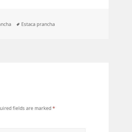
s
ancha
Tags
Estaca prancha
ired fields are marked
*