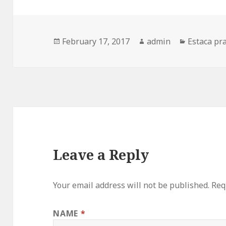
Posted
February 17, 2017
Author
admin
Categorie
Estaca pr
on
Leave a Reply
Your email address will not be published.
Requ
NAME
*