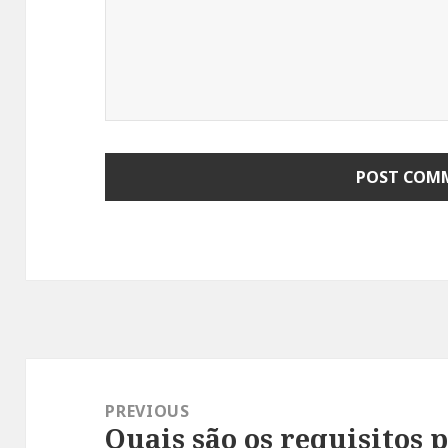
Post
navigation
PREVIOUS
Quais são os requisitos 
Previous