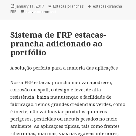
Posted
January 11, 2017
Categories
Estacas pranchas
Tags
estacas-prancha
FRP
on
Leave a comment
Sistema de FRP estacas-
prancha adicionado ao
portfólio
A solução perfeita para a maioria das aplicações
Nossa FRP estacas-prancha não vai apodrecer,
corrosão ou spall, o design é leve, de alta
resistência, baixa manutenção e facilidade de
fabricação. Temos grandes credenciais verdes, como
é inerte, não vai lixiviar produtos químicos
perigosos, pesticidas ou metais pesados ​​no meio
ambiente. As aplicações típicas, tais como frentes
ribeirinhas, marinas, vias navegáveis ​​interiores,