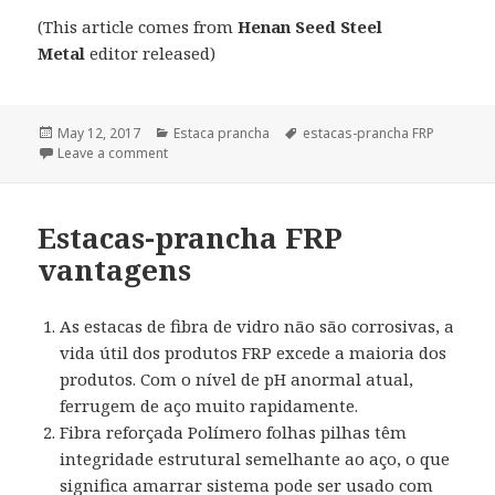
(This article comes from
Henan Seed Steel
Metal
editor released)
Posted
May 12, 2017
Categories
Estaca prancha
Tags
estacas-prancha FRP
on
Leave a comment
Estacas-prancha FRP
vantagens
As estacas de fibra de vidro não são corrosivas, a
vida útil dos produtos FRP excede a maioria dos
produtos. Com o nível de pH anormal atual,
ferrugem de aço muito rapidamente.
Fibra reforçada Polímero folhas pilhas têm
integridade estrutural semelhante ao aço, o que
significa amarrar sistema pode ser usado com